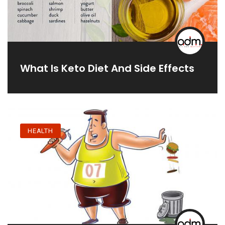
What Is Keto Diet And Side Effects
HEALTH