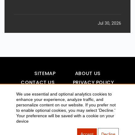
Jul 30, 2026
SITEMAP
ABOUT US
CONTACT US
PRIVACY POLICY
DISCLAIMER
TOOL FOR AI VISIBILITY
We use essential and optional analytics cookies to
enhance your experience, analyze traffic, and
personalize content on our website. If you prefer not
to enable optional cookies, you may select 'Decline.'
Your preference will be saved with a cookie on your
COPYRIGHTS 2015-2016 ALLDATMATTERZ :: ALL RIGHTS
device
RESERVED
Accept
Decline