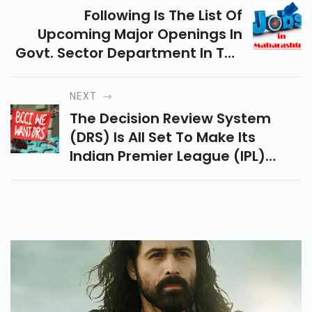
Following Is The List Of
Upcoming Major Openings In
Govt. Sector Department In The
Month Of March 2018 And List Of
Maharastra Government Jobs
NEXT
Vacancy In March 2018
The Decision Review System
(DRS) Is All Set To Make Its
Indian Premier League (IPL)
Debut In 2018.