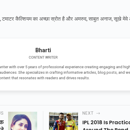
,
टमाटर
कैल्शियम
का
अच्छा
स्रोत
है
और
अमरुद
,
साबुत अनाज
,
सूखे
मेवे
Bharti
CONTENT WRITER
 writer with over 5 years of professional experience creating engaging and high
 audiences. She specializes in crafting informative articles, blog posts, and w
ontent that resonates with readers and drives results.
US
NEXT
िक
IPL 2018 Is Practic
ते
Around The Bend,