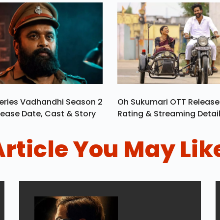
eries Vadhandhi Season 2
Oh Sukumari OTT Release
ease Date, Cast & Story
Rating & Streaming Detai
Article You May Lik