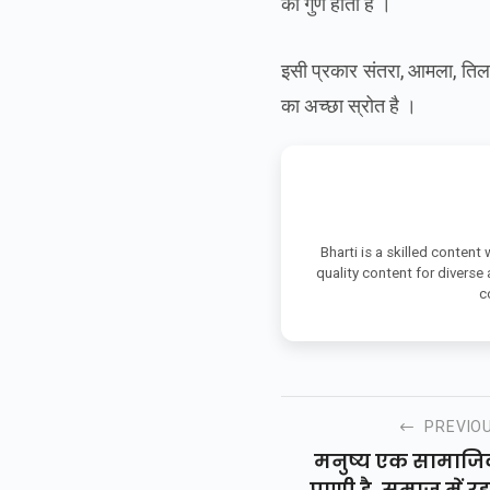
का
गुण
होता
है
।
इसी
प्रकार
संतरा
,
आमला
,
तिल
का
अच्छा
स्रोत
है
।
Bharti is a skilled content
quality content for diverse
c
PREVIO
मनुष्य एक सामाज
प्राणी है, समाज में रह