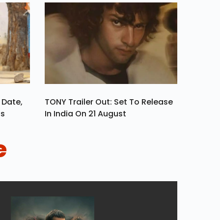
 Date,
TONY Trailer Out: Set To Release
ls
In India On 21 August
e