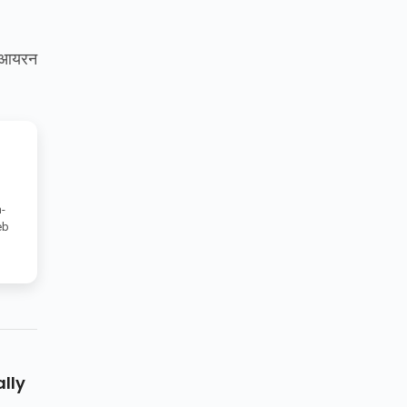
आयरन
-
eb
ally