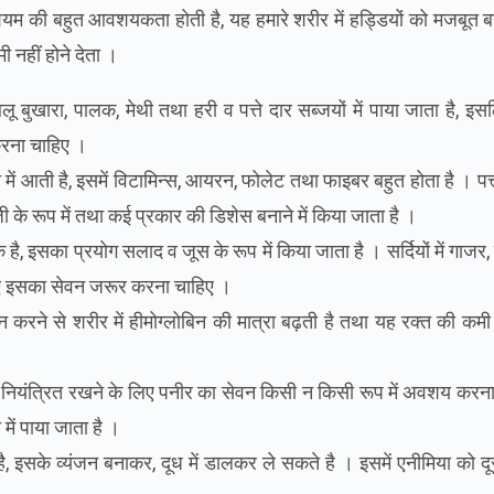
ियम
की
बहुत
आवशयकता
होती
है
,
यह
हमारे
शरीर
में
हड्डियों
को
मजबूत
ब
मी
नहीं
होने
देता
।
लू
बुखारा
,
पालक
,
मेथी
तथा
हरी
व
पत्ते
दार
सब्जयों
में
पाया
जाता
है
,
इसल
रना
चाहिए
।
ा
में
आती
है
,
इसमें
विटामिन्स
,
आयरन
,
फोलेट
तथा
फाइबर
बहुत
होता
है
।
पत्
जी
के
रूप
में
तथा
कई
प्रकार
की
डिशेस
बनाने
में
किया
जाता
है
।
क
है
,
इसका
प्रयोग
सलाद
व
जूस
के
रूप
में
किया
जाता
है
।
सर्दियों
में
गाजर
ए
इसका
सेवन
जरूर
करना
चाहिए
।
न
करने
से
शरीर
में
हीमोग्लोबिन
की
मात्रा
बढ़ती
है
तथा
यह
रक्त
की
कमी
नियंत्रित
रखने
के
लिए
पनीर
का
सेवन
किसी
न
किसी
रूप
में
अवशय
करना
ा
में
पाया
जाता
है
।
है
,
इसके
व्यंजन
बनाकर
,
दूध
में
डालकर
ले
सकते
है
।
इसमें
एनीमिया
को
दू