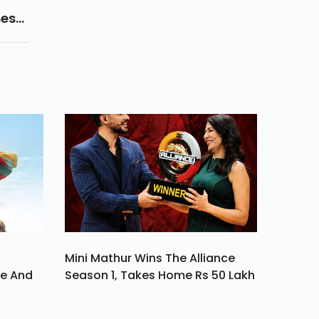
Best
 Win
cks
test
0
Mini Mathur Wins The Alliance
ve And
Season 1, Takes Home Rs 50 Lakh