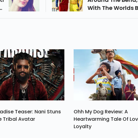
के
With The Worlds 
ना
Cricketers Set To
ना
Gigantic Pay Che
 ।
From The Most La
Edition Of The T2
Tournament.
adise Teaser: Nani Stuns
Ohh My Dog Review: A
e Tribal Avatar
Heartwarming Tale Of Lo
Loyalty