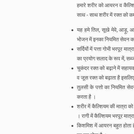
हमारे
शरीर
को
आयरन
व
कैल्श
साथ
-
साथ
शरीर
में
रक्त
को
क
यह
हमे
तिल
,
सूखे
मेवे
,
आड़ू
,
आ
भोजन
में
इनका
नियमित
सेवन
क
सर्दियों
में
पत्ता
गोभी
भरपूर
मात्र
का
प्रयोग
सलाद
के
रूप
में
,
सब्
चुकंदर
रक्त
को
बढ़ाने
में
सहाय
व
जूस
रक्त
को
बढ़ाता
है
इसलि
तुलसी
के
पत्तो
का
नियमित
सेव
करता
है
।
शरीर
में
कैल्शियम
की
मात्रा
को
।
रागी
में
कैल्शियम
भरपूर
मात्र
किशमिश
में
आयरन
बहुत
होता