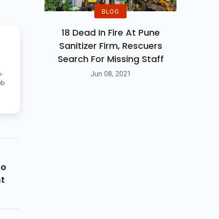
BLOG
18 Dead In Fire At Pune
Sanitizer Firm, Rescuers
Search For Missing Staff
Jun 08, 2021
-
eb
ho
t
an