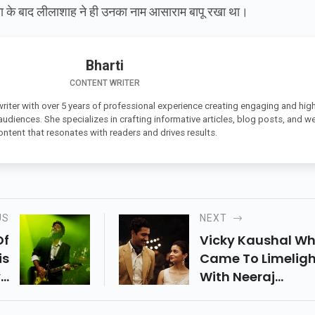
क्षा के बाद लीलाशाह ने ही उनका नाम आसाराम बापू रखा था।
Bharti
CONTENT WRITER
 writer with over 5 years of professional experience creating engaging and high
 audiences. She specializes in crafting informative articles, blog posts, and w
ontent that resonates with readers and drives results.
US
NEXT
Of
Vicky Kaushal W
is
Came To Limeligh
..
With Neeraj
Ghaywan's Masa
Will Soon...