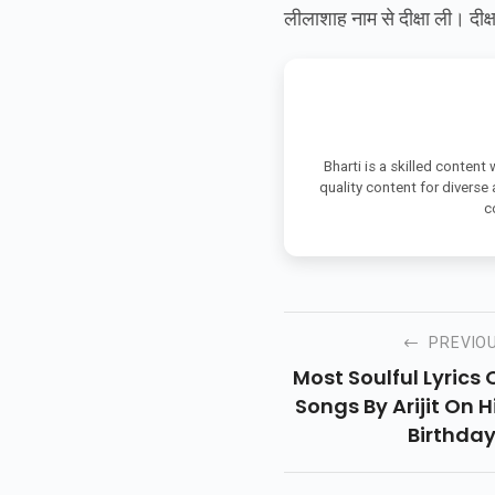
लीलाशाह नाम से दीक्षा ली। दी
Bharti is a skilled content
quality content for diverse
c
PREVIO
Most Soulful Lyrics 
Songs By Arijit On H
Birthday.