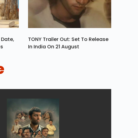
 Date,
TONY Trailer Out: Set To Release
ls
In India On 21 August
e