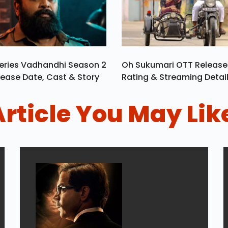
eries Vadhandhi Season 2
Oh Sukumari OTT Release
ease Date, Cast & Story
Rating & Streaming Detai
Article You May Lik