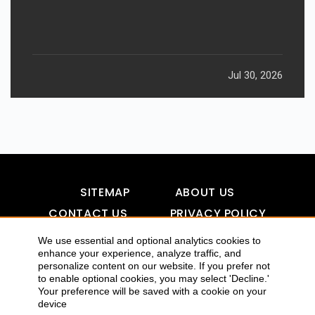
Jul 30, 2026
SITEMAP
ABOUT US
CONTACT US
PRIVACY POLICY
DISCLAIMER
TOOL FOR AI VISIBILITY
We use essential and optional analytics cookies to
enhance your experience, analyze traffic, and
personalize content on our website. If you prefer not
to enable optional cookies, you may select 'Decline.'
COPYRIGHTS 2015-2016 ALLDATMATTERZ :: ALL RIGHTS
Your preference will be saved with a cookie on your
device
RESERVED