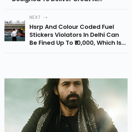
Round Performance.
NEXT
Hsrp And Colour Coded Fuel
Stickers Violators In Delhi Can
Be Fined Up To ₹10,000, Which Is
Compoundable To ₹5,500 Under
The Changed Mv Act.