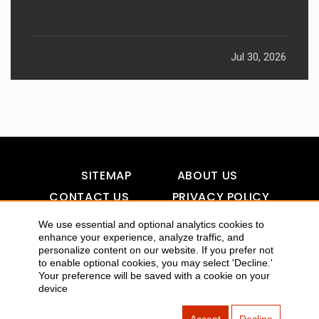
Jul 30, 2026
SITEMAP
ABOUT US
CONTACT US
PRIVACY POLICY
DISCLAIMER
TOOL FOR AI VISIBILITY
We use essential and optional analytics cookies to
enhance your experience, analyze traffic, and
personalize content on our website. If you prefer not
to enable optional cookies, you may select 'Decline.'
COPYRIGHTS 2015-2016 ALLDATMATTERZ :: ALL RIGHTS
Your preference will be saved with a cookie on your
device
RESERVED