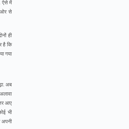
 ऐसे में
ी ओर से
नों ही
र है कि
ाया गया
ढ़ा. अब
े अलावा
 नजर आए
कोई भी
ोण अपनी