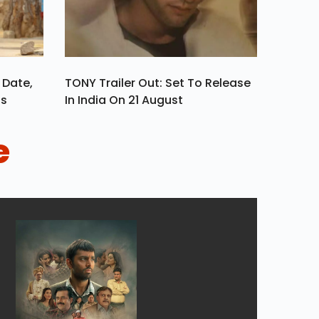
 Date,
TONY Trailer Out: Set To Release
ls
In India On 21 August
e