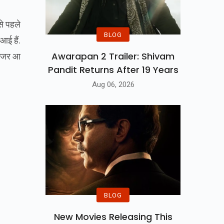
से पहले
BLOG
आई हैं.
Awarapan 2 Trailer: Shivam
श नजर आ
Pandit Returns After 19 Years
Aug 06, 2026
BLOG
New Movies Releasing This