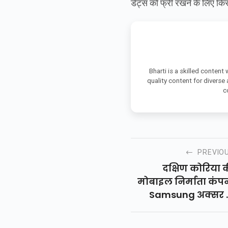
डेट्स को फ्री रखने के लिए किस
Bharti is a skilled content
quality content for diverse
c
PREVIO
दक्षिण कोरिया 
मोबाइल निर्माता कंप
Samsung अक्सर 
अपने नए फोनों को ले
चर्चाओं में रहती है.