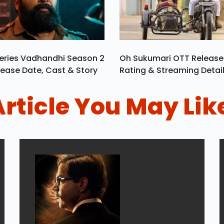
eries Vadhandhi Season 2
Oh Sukumari OTT Release
ease Date, Cast & Story
Rating & Streaming Detai
Article You May Lik